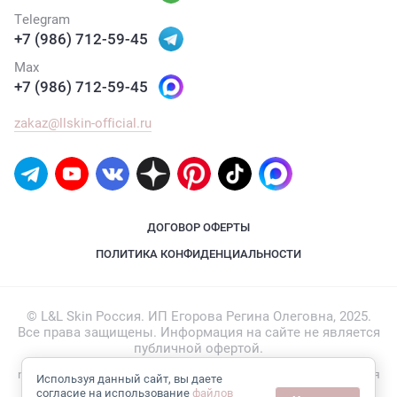
Telegram
+7 (986) 712-59-45
Max
+7 (986) 712-59-45
zakaz@llskin-official.ru
ДОГОВОР ОФЕРТЫ
ПОЛИТИКА КОНФИДЕНЦИАЛЬНОСТИ
© L&L Skin Россия. ИП Егорова Регина Олеговна, 2025.
Все права защищены. Информация на сайте не является
публичной офертой.
new
llskin-official.ru —
создание интернет-магазина
, веб-студия
Используя данный сайт, вы даете
Мегагрупп
согласие на использование
файлов